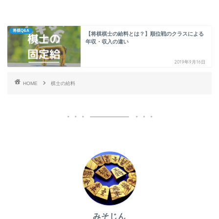
将棋Q&A
【将棋棋士の給料とは？】順位戦のクラスによる
年収・収入の違い
2019年9月16日
HOME
棋士の給料
みそじん