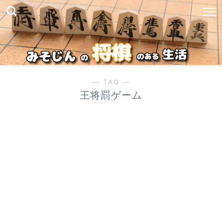
― TAG ―
王将罰ゲーム