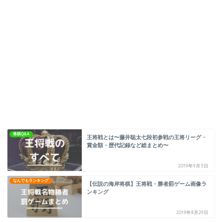
将棋Q&A
王将戦とは〜藤井聡太七段初参戦の王将リーグ・
賞金額・歴代記録など総まとめ〜
2019年9月5日
なんでもランキング
【伝説の海岸将棋】王将戦・勝者罰ゲーム画像ラ
ンキング
2019年8月29日