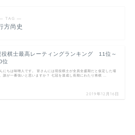
― TAG ―
行方尚史
現役棋士最高レーティングランキング 11位～
0位
んにちは味噌人です。 皆さんには現役棋士が全員全盛期だと仮定した場
、誰が一番強いと思いますか？ 七冠を達成し長期にわたり将棋 …
2019年12月16日