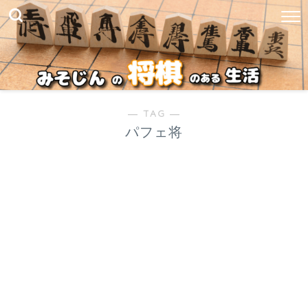
― TAG ―
パフェ将