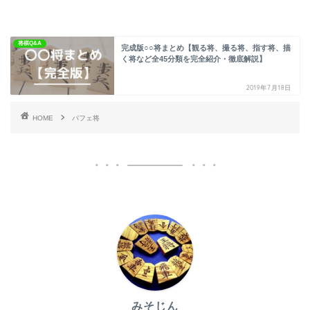
将棋Q&A
完成版○○将まとめ【観る将、撮る将、指す将、描
く将など全45分類を完全紹介・徹底解説】
2019年7月18日
HOME
パフェ将
みそじん