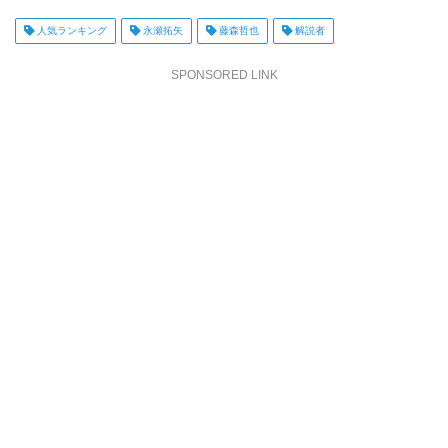
人気ランキング
永瀬拓矢
藤森哲也
解説者
SPONSORED LINK