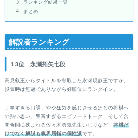
ランキング結果一覧
まとめ
解説者ランキング
１3位 永瀬拓矢七段
高見叡王からタイトルを奪取した永瀬現叡王ですが、
投票時は無冠でありながら好順位にランクイン。
丁寧すぎる口調、やや狂気を感じさせるほどの将棋へ
の熱い思い、豊富すぎるエピソードトーク、そして合
間合間に挟まれる佐々木勇気先生いじりなど、
将棋だ
けでなく解説も棋界屈指の個性派
です。