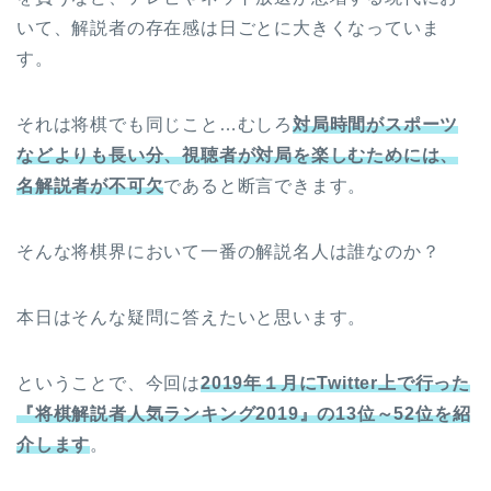
いて、解説者の存在感は日ごとに大きくなっていま
す。
それは将棋でも同じこと…むしろ
対局時間がスポーツ
などよりも長い分、視聴者が対局を楽しむためには、
名解説者が不可欠
であると断言できます。
そんな将棋界において一番の解説名人は誰なのか？
本日はそんな疑問に答えたいと思います。
ということで、今回は
2019
年１
月
に
Twitter
上で行った
『将棋解説者人気ランキング2019
』の13
位～52
位を
紹
介し
ます
。