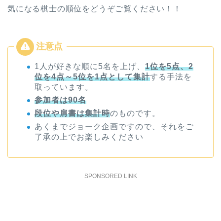
気になる棋士の順位をどうぞご覧ください！！
1人が好きな順に5名を上げ、
1
位を
5
点、
2
位を
4
点～
5
位を
1
点として集計
する手法を
取っています。
参加者は
90
名
段位や肩書は集計時
のものです。
あくまでジョーク企画ですので、それをご
了承の上でお楽しみください
SPONSORED LINK