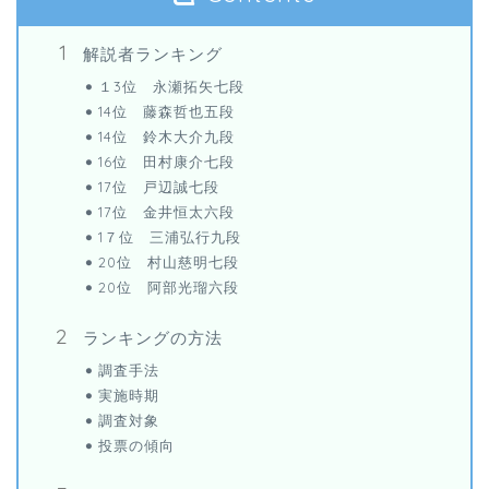
解説者ランキング
１3位 永瀬拓矢七段
14位 藤森哲也五段
14位 鈴木大介九段
16位 田村康介七段
17位 戸辺誠七段
17位 金井恒太六段
1７位 三浦弘行九段
20位 村山慈明七段
20位 阿部光瑠六段
ランキングの方法
調査手法
実施時期
調査対象
投票の傾向