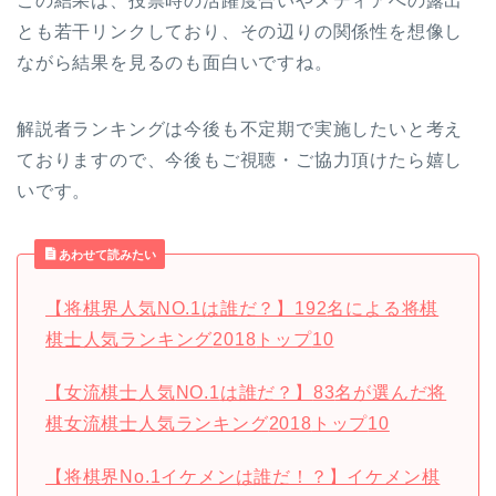
この結果は、投票時の活躍度合いやメディアへの露出
とも若干リンクしており、その辺りの関係性を想像し
ながら結果を見るのも面白いですね。
解説者ランキングは今後も不定期で実施したいと考え
ておりますので、今後もご視聴・ご協力頂けたら嬉し
いです。
あわせて読みたい
【将棋界人気
NO.1
は誰だ？】
192
名による将棋
棋士人気ランキング
2018
トップ
10
【女流棋士人気
NO.1
は誰だ？】
83
名が選んだ将
棋女流棋士人気ランキング
2018
トップ
10
【将棋界No.1イケメンは誰だ！？】イケメン棋