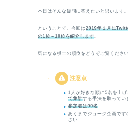
本日はそんな疑問に答えたいと思います
ということで、今回は
2019
年１
月
に
Twitt
の
1
位～
10
位を
紹介し
ます
。
気になる棋士の順位をどうぞご覧くださ
1人が好きな順に5名を上げ
て集計
する手法を取ってい
参加者は
90
名
あくまでジョーク企画です
さい