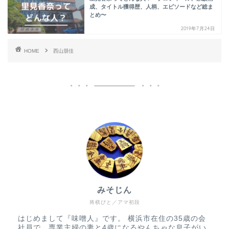
成、タイトル獲得歴、人柄、エピソードなど総ま
とめ〜
2019年7月24日
HOME
西山朋佳
みそじん
将棋びと／アマ初段
はじめまして『味噌人』です。 横浜市在住の35歳の会
社員で、専業主婦の妻と4歳になるやんちゃな息子がい